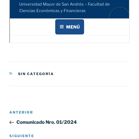
CATEGORÍAS
SIN CATEGORÍA
Navegación
Entrada
ANTERIOR
de
anterior:
Comunicado Nro. 01/2024
entradas
Siguiente
SIGUIENTE