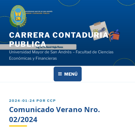
Saltar
al
contenido
CARRERA CONTADURIA
PUBLICA
Universidad Mayor de San Andrés – Facultad de Ciencias
Económicas y Financieras
MENÚ
PUBLICADO
2024-01-24
POR
CCP
EL
Comunicado Verano Nro.
02/2024