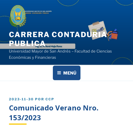
Saltar
al
contenido
CARRERA CONTADURIA
PUBLICA
Universidad Mayor de San Andrés – Facultad de Ciencias
Económicas y Financieras
MENÚ
PUBLICADO
2023-11-30
POR
CCP
EL
Comunicado Verano Nro.
153/2023