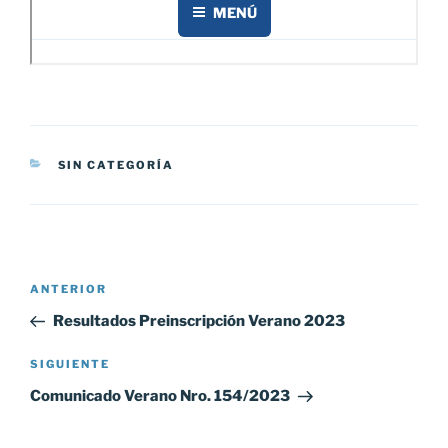
CATEGORÍAS
SIN CATEGORÍA
Navegación
Entrada
ANTERIOR
de
anterior:
Resultados Preinscripción Verano 2023
entradas
Siguiente
SIGUIENTE
entrada
Comunicado Verano Nro. 154/2023