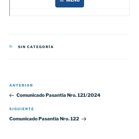
CATEGORÍAS
SIN CATEGORÍA
Navegación
Entrada
ANTERIOR
de
anterior:
Comunicado Pasantía Nro. 121/2024
entradas
Siguiente
SIGUIENTE
entrada
Comunicado Pasantía Nro. 122