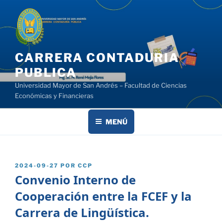
Saltar
al
contenido
CARRERA CONTADURIA
PUBLICA
Universidad Mayor de San Andrés – Facultad de Ciencias
Económicas y Financieras
MENÚ
PUBLICADO
2024-09-27
POR
CCP
EL
Convenio Interno de
Cooperación entre la FCEF y la
Carrera de Lingüística.