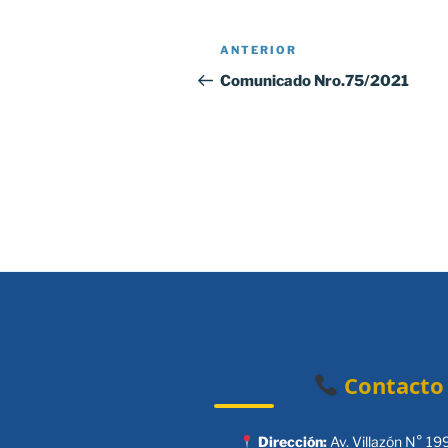
Navegación
Entrada
ANTERIOR
de
anterior:
Comunicado Nro.75/2021
entradas
Contacto
Dirección:
Av. Villazón N° 19