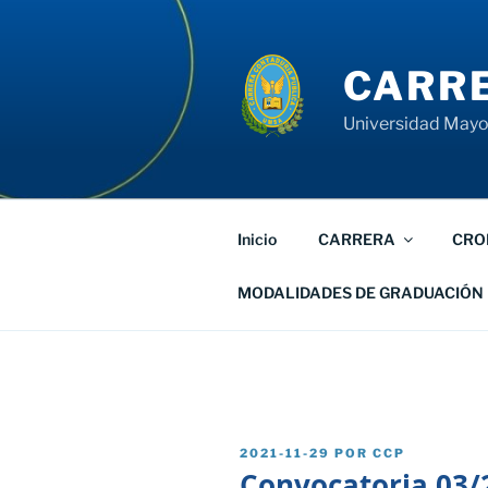
Saltar
al
contenido
CARRE
Universidad Mayor
Inicio
CARRERA
CRO
MODALIDADES DE GRADUACIÓN
PUBLICADO
2021-11-29
POR
CCP
EL
Convocatoria 03/