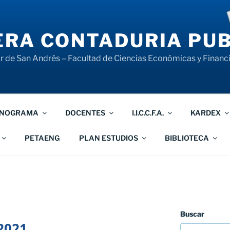
RA CONTADURIA PUB
 de San Andrés – Facultad de Ciencias Económicas y Financ
NOGRAMA
DOCENTES
I.I.C.C.F.A.
KARDEX
PETAENG
PLAN ESTUDIOS
BIBLIOTECA
Buscar
2021