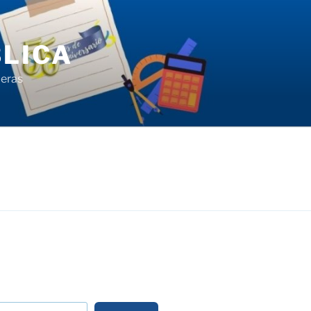
LICA
ieras