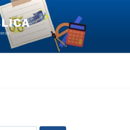
LICA
ieras