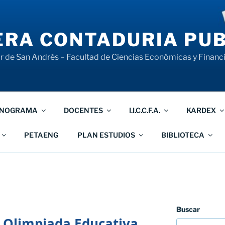
RA CONTADURIA PUB
 de San Andrés – Facultad de Ciencias Económicas y Financ
NOGRAMA
DOCENTES
I.I.C.C.F.A.
KARDEX
PETAENG
PLAN ESTUDIOS
BIBLIOTECA
Buscar
 Olimpiada Educativa