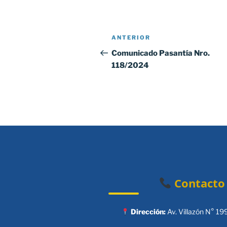
Navegación
Entrada
ANTERIOR
de
anterior:
Comunicado Pasantía Nro.
118/2024
entradas
Contacto
Dirección:
Av. Villazón N° 19