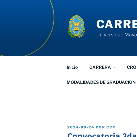
Saltar
al
contenido
CARRE
Universidad Mayor
Inicio
CARRERA
CRO
MODALIDADES DE GRADUACIÓN
PUBLICADO
2024-09-24
POR
CCP
EL
Convocatoria 2da