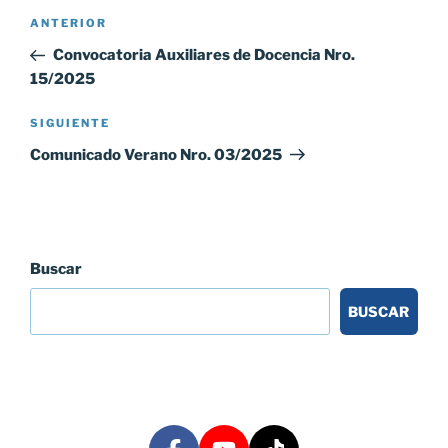
Navegación
Entrada
ANTERIOR
de
anterior:
Convocatoria Auxiliares de Docencia Nro.
entradas
15/2025
Siguiente
SIGUIENTE
entrada
Comunicado Verano Nro. 03/2025
Buscar
BUSCAR