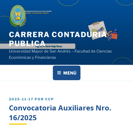
Saltar
al
contenido
CARRERA CONTADURIA
PUBLICA
Universidad Mayor de San Andrés – Facultad de Ciencias
Económicas y Financieras
MENÚ
PUBLICADO
2025-11-17
POR
CCP
EL
Convocatoria Auxiliares Nro.
16/2025