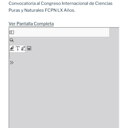
Convocatoria al Congreso Internacional de Ciencias
Puras y Naturales FCPN LX Años.
Ver Pantalla Completa
Saltar
al
contenido
del
PDF