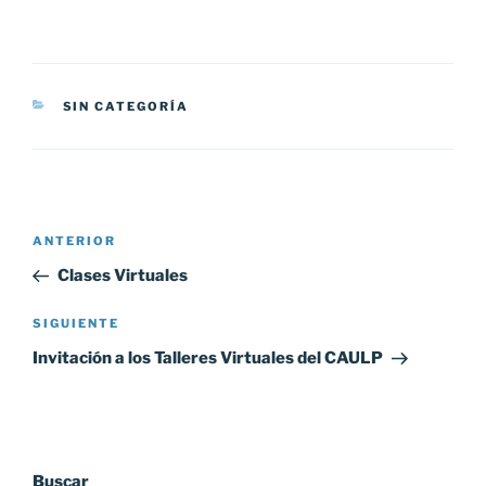
CATEGORÍAS
SIN CATEGORÍA
Navegación
Entrada
ANTERIOR
de
anterior:
Clases Virtuales
entradas
Siguiente
SIGUIENTE
entrada
Invitación a los Talleres Virtuales del CAULP
Buscar