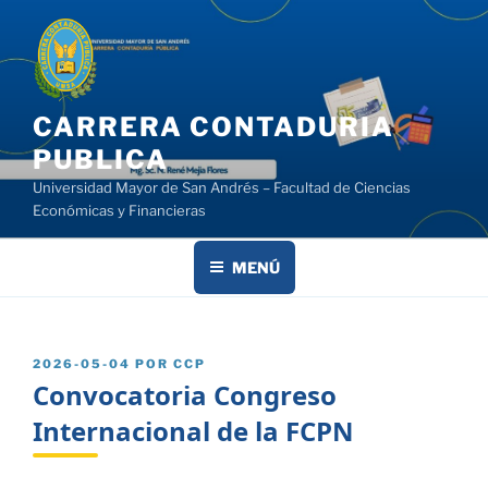
Saltar
al
contenido
CARRERA CONTADURIA
PUBLICA
Universidad Mayor de San Andrés – Facultad de Ciencias
Económicas y Financieras
MENÚ
PUBLICADO
2026-05-04
POR
CCP
EL
Convocatoria Congreso
Internacional de la FCPN