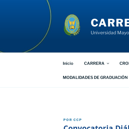
Saltar
al
contenido
CARRE
Universidad Mayor
Inicio
CARRERA
CRO
MODALIDADES DE GRADUACIÓN
PUBLICADO
POR
CCP
EL
Convocatoria Diál