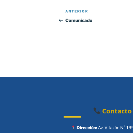
Navegación
Entrada
ANTERIOR
de
anterior:
Comunicado
entradas
Contacto
Dirección:
Av. Villazón N° 19