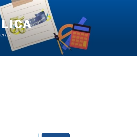
LICA
ieras