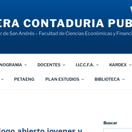
RA CONTADURIA PUB
 de San Andrés – Facultad de Ciencias Económicas y Financ
NOGRAMA
DOCENTES
I.I.C.C.F.A.
KARDEX
PETAENG
PLAN ESTUDIOS
BIBLIOTECA
Buscar
ogo abierto jovenes y