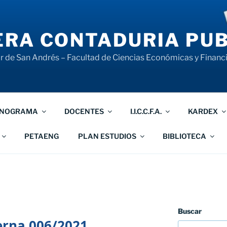
RA CONTADURIA PUB
 de San Andrés – Facultad de Ciencias Económicas y Financ
NOGRAMA
DOCENTES
I.I.C.C.F.A.
KARDEX
PETAENG
PLAN ESTUDIOS
BIBLIOTECA
Buscar
erna 006/2021