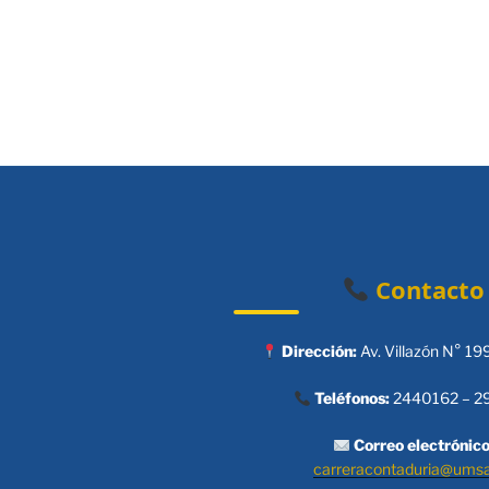
entradas
Contacto
Dirección:
Av. Villazón N° 19
Teléfonos:
2440162 – 2
Correo electrónico
carreracontaduria@ums