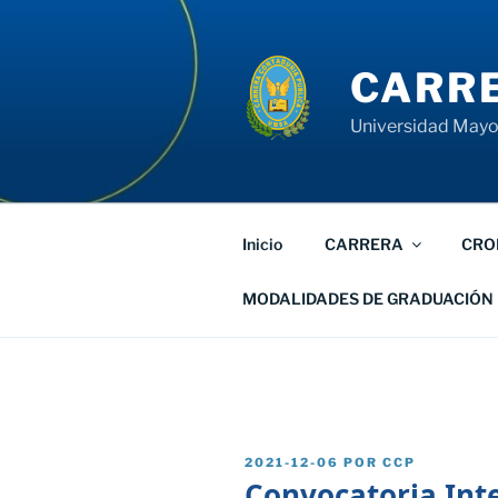
Saltar
al
contenido
CARRE
Universidad Mayor
Inicio
CARRERA
CRO
MODALIDADES DE GRADUACIÓN
PUBLICADO
2021-12-06
POR
CCP
EL
Convocatoria Int