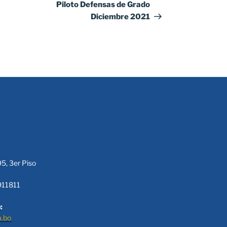
Piloto Defensas de Grado
Diciembre 2021
95, 3er Piso
911811
:
a.bo