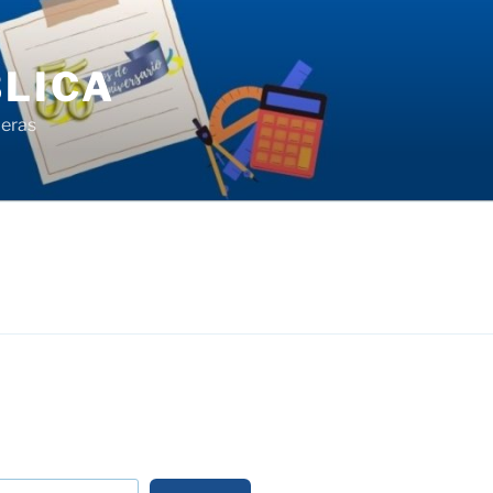
LICA
ieras