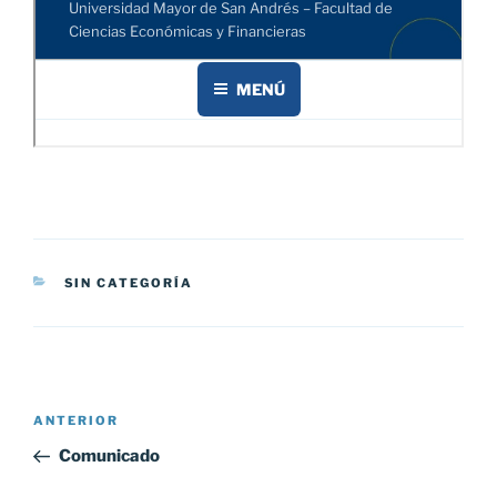
CATEGORÍAS
SIN CATEGORÍA
Navegación
Entrada
ANTERIOR
de
anterior:
Comunicado
entradas