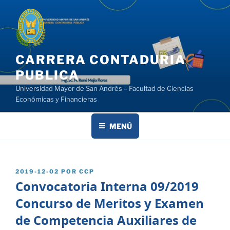
Saltar
al
contenido
CARRERA CONTADURIA
PUBLICA
Universidad Mayor de San Andrés – Facultad de Ciencias
Económicas y Financieras
MENÚ
PUBLICADO
2019-12-02
POR
CCP
EL
Convocatoria Interna 09/2019
Concurso de Meritos y Examen
de Competencia Auxiliares de