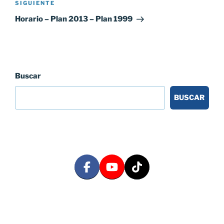
Siguiente
SIGUIENTE
entrada
Horario – Plan 2013 – Plan 1999
Buscar
BUSCAR