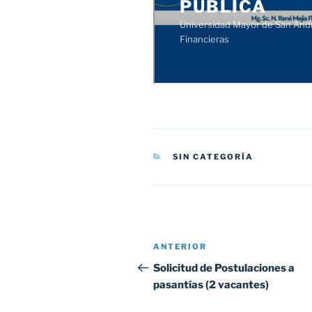
CATEGORÍAS
SIN CATEGORÍA
Navegación
Entrada
ANTERIOR
de
anterior:
Solicitud de Postulaciones a
pasantías (2 vacantes)
entradas