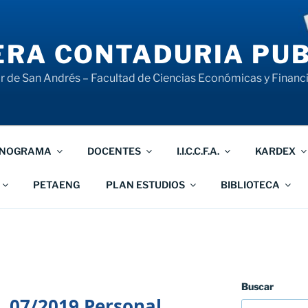
RA CONTADURIA PUB
 de San Andrés – Facultad de Ciencias Económicas y Financ
NOGRAMA
DOCENTES
I.I.C.C.F.A.
KARDEX
PETAENG
PLAN ESTUDIOS
BIBLIOTECA
Buscar
. 07/2019 Personal