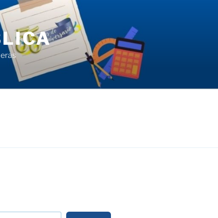
LICA
ieras