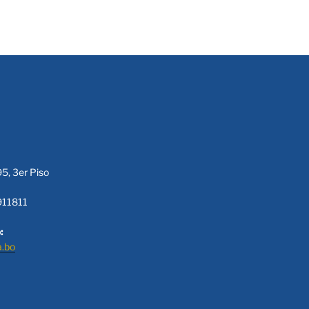
95, 3er Piso
911811
:
a.bo