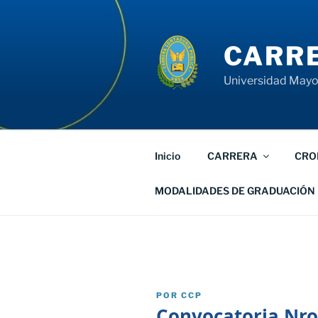
Saltar
al
contenido
CARRE
Universidad Mayor
Inicio
CARRERA
CRO
MODALIDADES DE GRADUACIÓN
PUBLICADO
POR
CCP
EL
Convocatoria Nro