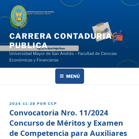
Saltar
al
contenido
CARRERA CONTADURIA
PUBLICA
Universidad Mayor de San Andrés – Facultad de Ciencias
Económicas y Financieras
MENÚ
PUBLICADO
2024-11-28
POR
CCP
EL
Convocatoria Nro. 11/2024
Concurso de Méritos y Examen
de Competencia para Auxiliares