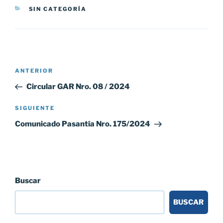
CATEGORÍAS
SIN CATEGORÍA
Navegación
Entrada
ANTERIOR
de
anterior:
Circular GAR Nro. 08 / 2024
entradas
Siguiente
SIGUIENTE
entrada
Comunicado Pasantía Nro. 175/2024
Buscar
BUSCAR