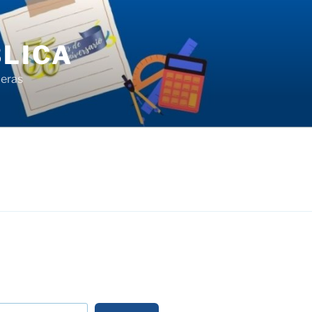
LICA
ieras