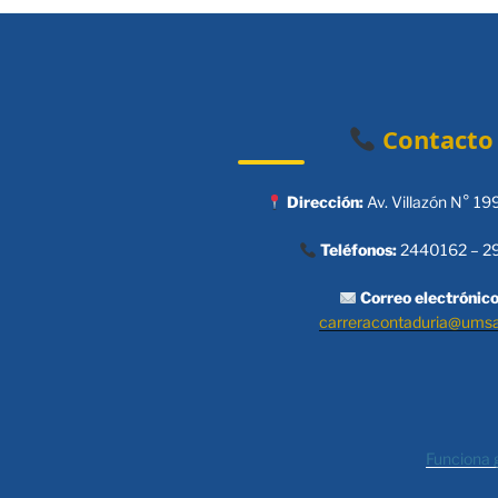
Contacto
Dirección:
Av. Villazón N° 19
Teléfonos:
2440162 – 2
Correo electrónico
carreracontaduria@ums
Funciona 