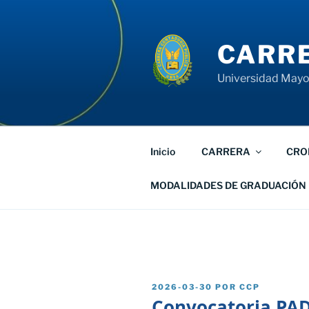
Saltar
al
contenido
CARRE
Universidad Mayor
Inicio
CARRERA
CRO
MODALIDADES DE GRADUACIÓN
PUBLICADO
2026-03-30
POR
CCP
EL
Convocatoria PAD