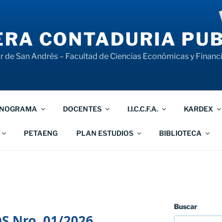
RA CONTADURIA PUB
 de San Andrés – Facultad de Ciencias Económicas y Financ
NOGRAMA
DOCENTES
I.I.C.C.F.A.
KARDEX
PETAENG
PLAN ESTUDIOS
BIBLIOTECA
Buscar
S Nro. 01/2026