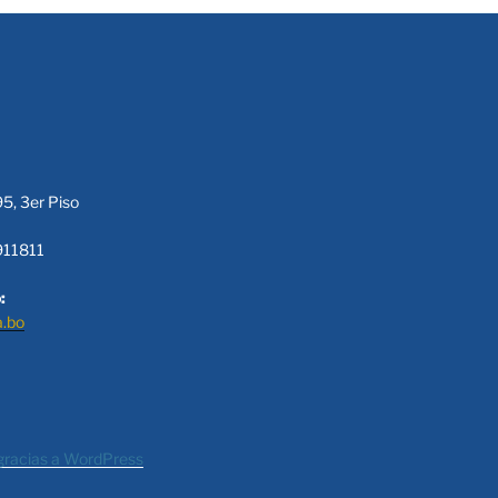
95, 3er Piso
911811
:
a.bo
gracias a WordPress