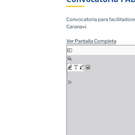
Convocatoria para facilitador
Caranavi.
Ver Pantalla Completa
Saltar
al
contenido
del
PDF