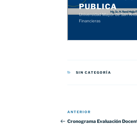
CATEGORÍAS
SIN CATEGORÍA
Navegación
Entrada
ANTERIOR
de
anterior:
Cronograma Evaluación Docen
entradas