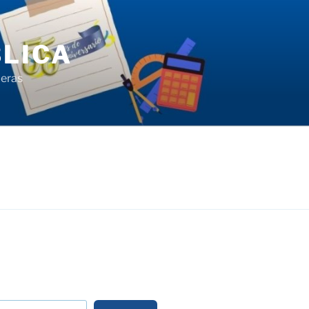
LICA
ieras