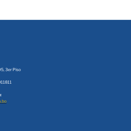
95, 3er Piso
911811
:
a.bo