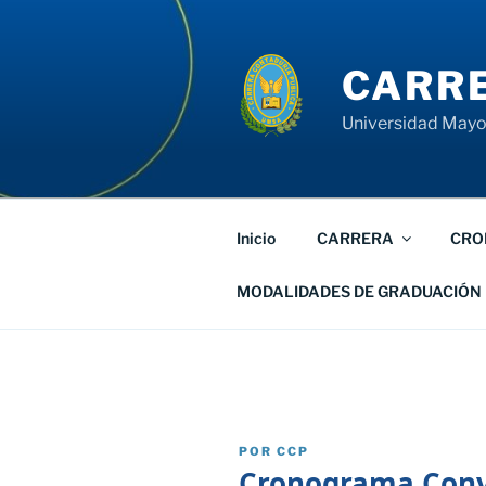
Saltar
al
contenido
CARRE
Universidad Mayor
Inicio
CARRERA
CRO
MODALIDADES DE GRADUACIÓN
PUBLICADO
POR
CCP
EL
Cronograma Conva