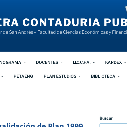
RA CONTADURIA PUB
 de San Andrés – Facultad de Ciencias Económicas y Financ
NOGRAMA
DOCENTES
I.I.C.C.F.A.
KARDEX
PETAENG
PLAN ESTUDIOS
BIBLIOTECA
Buscar
lidación de Plan 1999