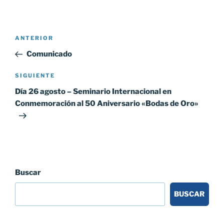
Navegación
Entrada
ANTERIOR
de
anterior:
Comunicado
entradas
Siguiente
SIGUIENTE
entrada
Día 26 agosto – Seminario Internacional en
Conmemoración al 50 Aniversario «Bodas de Oro»
Buscar
BUSCAR