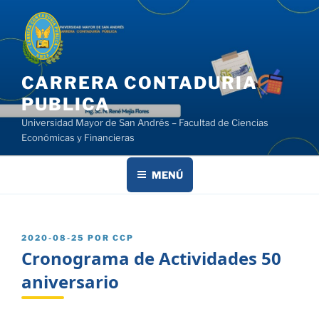
Saltar
al
contenido
CARRERA CONTADURIA
PUBLICA
Universidad Mayor de San Andrés – Facultad de Ciencias
Económicas y Financieras
MENÚ
PUBLICADO
2020-08-25
POR
CCP
EL
Cronograma de Actividades 50
aniversario