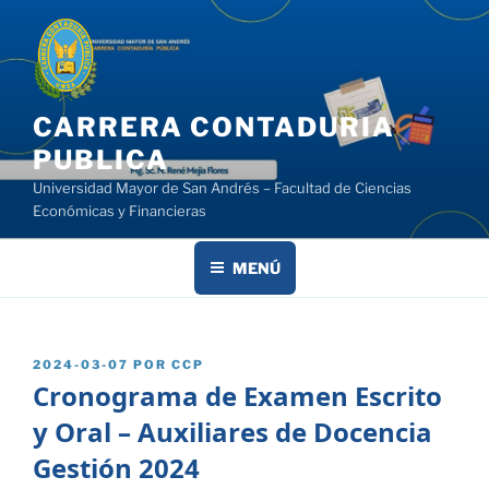
Saltar
al
contenido
CARRERA CONTADURIA
PUBLICA
Universidad Mayor de San Andrés – Facultad de Ciencias
Económicas y Financieras
MENÚ
PUBLICADO
2024-03-07
POR
CCP
EL
Cronograma de Examen Escrito
y Oral – Auxiliares de Docencia
Gestión 2024