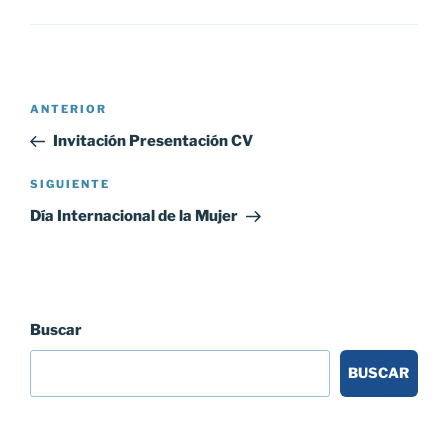
Navegación
Entrada
ANTERIOR
de
anterior:
Invitación Presentación CV
entradas
Siguiente
SIGUIENTE
entrada
Día Internacional de la Mujer
Buscar
BUSCAR