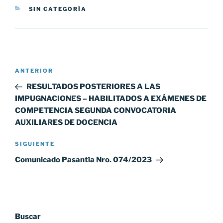
CATEGORÍAS
SIN CATEGORÍA
Navegación
Entrada
ANTERIOR
de
anterior:
RESULTADOS POSTERIORES A LAS
entradas
IMPUGNACIONES – HABILITADOS A EXÁMENES DE
COMPETENCIA SEGUNDA CONVOCATORIA
AUXILIARES DE DOCENCIA
Siguiente
SIGUIENTE
entrada
Comunicado Pasantía Nro. 074/2023
Buscar