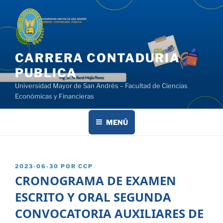
Saltar
al
contenido
CARRERA CONTADURIA
PUBLICA
Universidad Mayor de San Andrés – Facultad de Ciencias
Económicas y Financieras
MENÚ
PUBLICADO
2023-06-30
POR
CCP
EL
CRONOGRAMA DE EXAMEN
ESCRITO Y ORAL SEGUNDA
CONVOCATORIA AUXILIARES DE