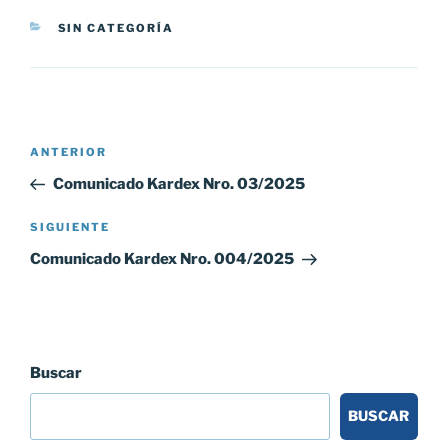
CATEGORÍAS
SIN CATEGORÍA
Navegación
Entrada
ANTERIOR
de
anterior:
Comunicado Kardex Nro. 03/2025
entradas
Siguiente
SIGUIENTE
entrada
Comunicado Kardex Nro. 004/2025
Buscar
BUSCAR