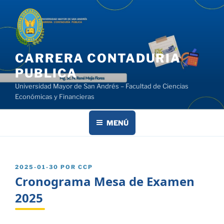
Saltar
al
contenido
CARRERA CONTADURIA
PUBLICA
Universidad Mayor de San Andrés – Facultad de Ciencias
Económicas y Financieras
MENÚ
PUBLICADO
2025-01-30
POR
CCP
EL
Cronograma Mesa de Examen
2025