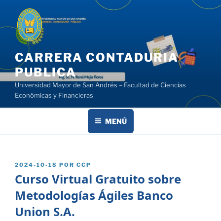
Saltar
al
contenido
CARRERA CONTADURIA
PUBLICA
Universidad Mayor de San Andrés – Facultad de Ciencias
Económicas y Financieras
MENÚ
PUBLICADO
2024-10-18
POR
CCP
EL
Curso Virtual Gratuito sobre
Metodologías Ágiles Banco
Union S.A.