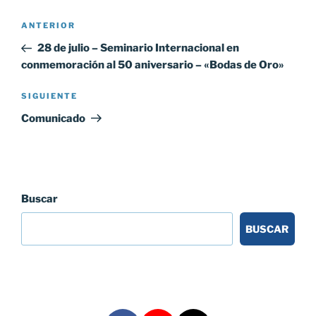
Navegación
Entrada
ANTERIOR
de
anterior:
28 de julio – Seminario Internacional en
entradas
conmemoración al 50 aniversario – «Bodas de Oro»
Siguiente
SIGUIENTE
entrada
Comunicado
Buscar
BUSCAR