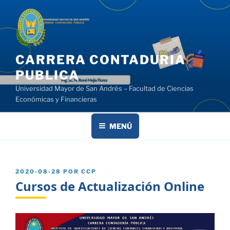
Saltar
al
contenido
CARRERA CONTADURIA
PUBLICA
Universidad Mayor de San Andrés – Facultad de Ciencias
Económicas y Financieras
MENÚ
PUBLICADO
2020-08-28
POR
CCP
EL
Cursos de Actualización Online