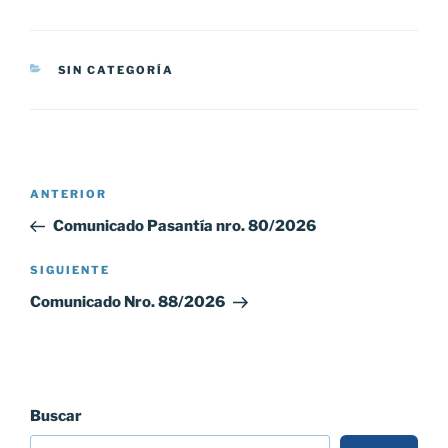
CATEGORÍAS
SIN CATEGORÍA
Navegación
Entrada
ANTERIOR
de
anterior:
Comunicado Pasantía nro. 80/2026
entradas
Siguiente
SIGUIENTE
entrada
Comunicado Nro. 88/2026
Buscar