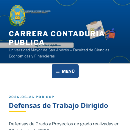
Saltar
al
contenido
CARRERA CONTADURIA
PUBLICA
Universidad Mayor de San Andrés – Facultad de Ciencias
Económicas y Financieras
MENÚ
PUBLICADO
2026-06-26
POR
CCP
EL
Defensas de Trabajo Dirigido
Defensas de Grado y Proyectos de grado realizadas en