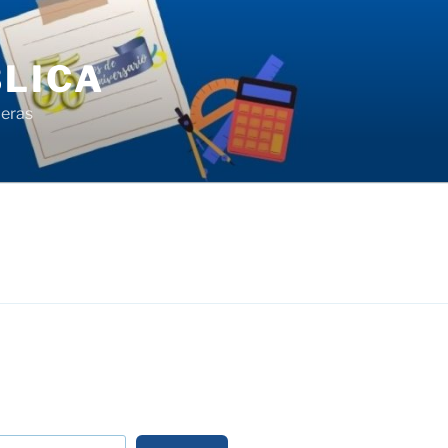
LICA
ieras