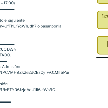
 – 17:00)
▬▬▬▬
do el siguiente
/Qn4UfFhLrYqWhJdh7 o pasar por la
▬▬▬▬
 CUOTAS y
NTADO.
▬▬
de Admisión:
le/d/1PC7MH9Zk2e2dCBzCy_wQ1MlI6Purl
sión:
e/d/1ReETY06fzjoAoU1Il6-fWs9C-
▬▬▬