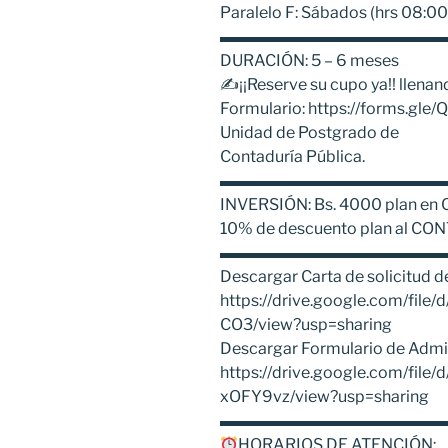
Paralelo F: Sábados (hrs 08:00
▬▬▬▬▬▬▬▬▬▬▬▬▬▬
DURACIÓN: 5 – 6 meses
✍️¡¡Reserve su cupo ya!! llenan
Formulario: https://forms.gle
Unidad de Postgrado de
Contaduría Pública.
▬▬▬▬▬▬▬▬▬▬▬▬▬▬
INVERSIÓN: Bs. 4000 plan en
10% de descuento plan al CO
▬▬▬▬▬▬▬▬▬▬▬▬▬▬
Descargar Carta de solicitud 
https://drive.google.com/fi
CO3/view?usp=sharing
Descargar Formulario de Admi
https://drive.google.com/fil
xOFY9vz/view?usp=sharing
▬▬▬▬▬▬▬▬▬▬▬▬▬▬
HORARIOS DE ATENCIÓN: