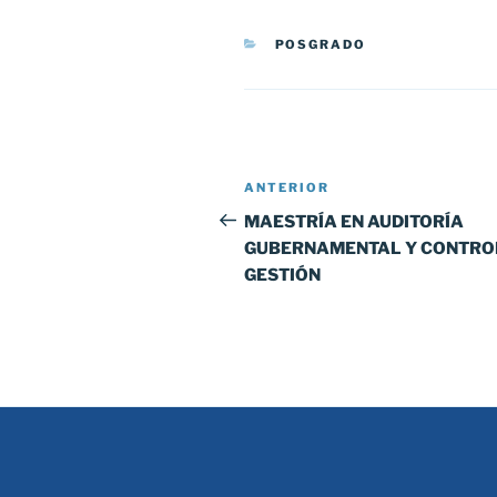
CATEGORÍAS
POSGRADO
Navegación
Entrada
ANTERIOR
de
anterior:
MAESTRÍA EN AUDITORÍA
GUBERNAMENTAL Y CONTRO
entradas
GESTIÓN