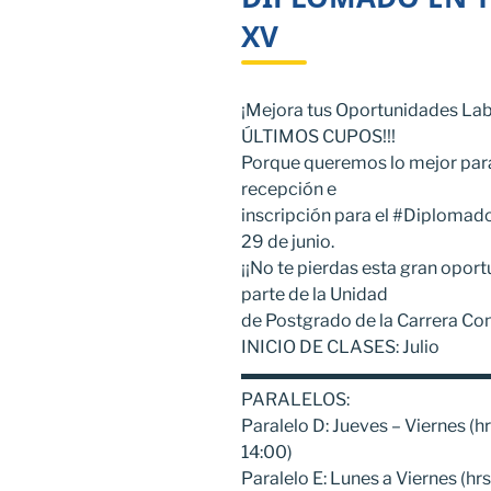
XV
¡Mejora tus Oportunidades Lab
ÚLTIMOS CUPOS!!!
Porque queremos lo mejor para 
recepción e
inscripción para el #Diplomad
29 de junio.
¡¡No te pierdas esta gran oport
parte de la Unidad
de Postgrado de la Carrera Co
INICIO DE CLASES: Julio
▬▬▬▬▬▬▬▬▬▬▬▬▬▬
PARALELOS:
Paralelo D: Jueves – Viernes (h
14:00)
Paralelo E: Lunes a Viernes (hr