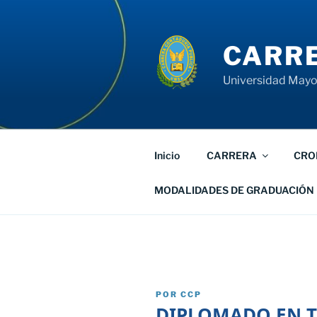
Saltar
al
contenido
CARRE
Universidad Mayor
Inicio
CARRERA
CRO
MODALIDADES DE GRADUACIÓN
PUBLICADO
POR
CCP
EL
DIPLOMADO EN T