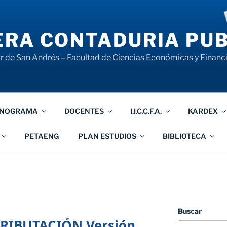
RA CONTADURIA PUB
 de San Andrés – Facultad de Ciencias Económicas y Financ
NOGRAMA
DOCENTES
I.I.C.C.F.A.
KARDEX
PETAENG
PLAN ESTUDIOS
BIBLIOTECA
Buscar
RIBUTACIÓN Versión