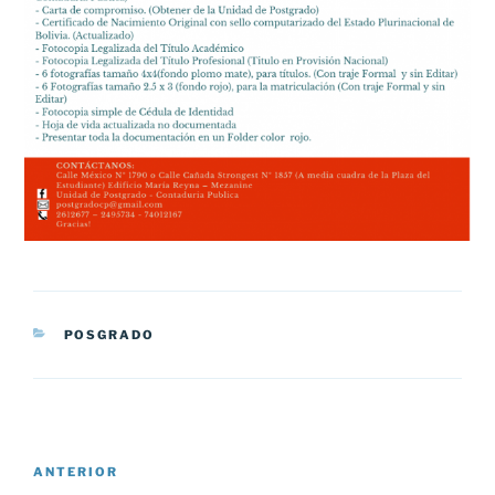
CATEGORÍAS
POSGRADO
Navegación
Entrada
ANTERIOR
de