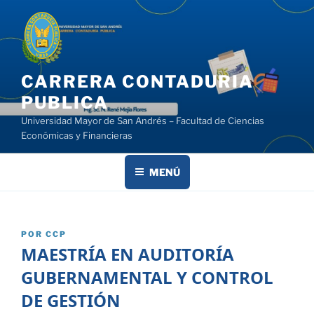
Saltar
al
contenido
CARRERA CONTADURIA
PUBLICA
Universidad Mayor de San Andrés – Facultad de Ciencias
Económicas y Financieras
MENÚ
PUBLICADO
POR
CCP
EL
MAESTRÍA EN AUDITORÍA
GUBERNAMENTAL Y CONTROL
DE GESTIÓN