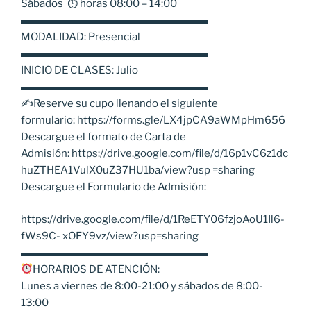
Sábados ⏱ horas 08:00 – 14:00
▬▬▬▬▬▬▬▬▬▬▬▬▬▬▬▬▬▬
MODALIDAD: Presencial
▬▬▬▬▬▬▬▬▬▬▬▬▬▬▬▬▬▬
INICIO DE CLASES: Julio
▬▬▬▬▬▬▬▬▬▬▬▬▬▬▬▬▬▬
✍️Reserve su cupo llenando el siguiente
formulario: https://forms.gle/LX4jpCA9aWMpHm656
Descargue el formato de Carta de
Admisión: https://drive.google.com/file/d/16p1vC6z1dc
huZTHEA1VulX0uZ37HU1ba/view?usp =sharing
Descargue el Formulario de Admisión:
https://drive.google.com/file/d/1ReETY06fzjoAoU1Il6-
fWs9C- xOFY9vz/view?usp=sharing
▬▬▬▬▬▬▬▬▬▬▬▬▬▬▬▬▬▬
HORARIOS DE ATENCIÓN:
Lunes a viernes de 8:00-21:00 y sábados de 8:00-
13:00