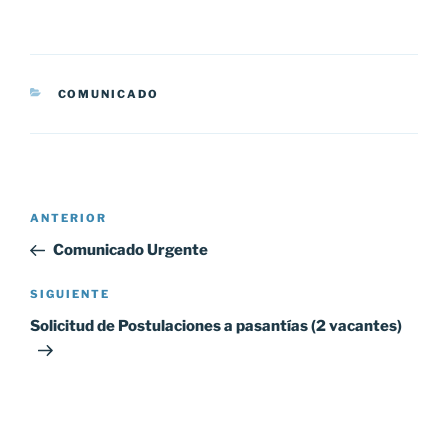
CATEGORÍAS
COMUNICADO
Navegación
Entrada
ANTERIOR
de
anterior:
Comunicado Urgente
entradas
Siguiente
SIGUIENTE
entrada
Solicitud de Postulaciones a pasantías (2 vacantes)