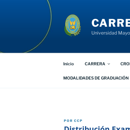
Saltar
al
contenido
CARRE
Universidad Mayor
Inicio
CARRERA
CRO
MODALIDADES DE GRADUACIÓN
PUBLICADO
POR
CCP
EL
Distribución Exa