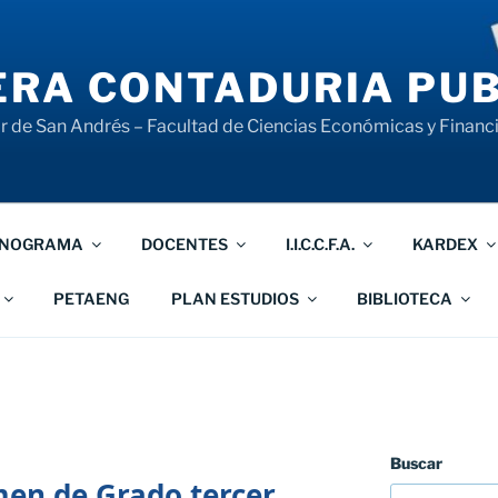
RA CONTADURIA PUB
 de San Andrés – Facultad de Ciencias Económicas y Financ
NOGRAMA
DOCENTES
I.I.C.C.F.A.
KARDEX
PETAENG
PLAN ESTUDIOS
BIBLIOTECA
Buscar
men de Grado tercer