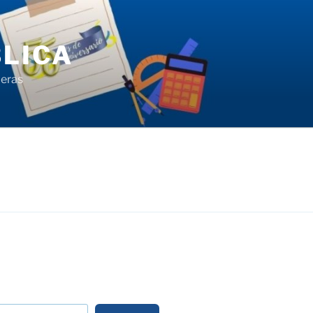
LICA
ieras