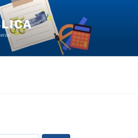
LICA
ieras