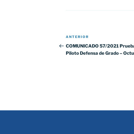
Navegación
Entrada
ANTERIOR
de
anterior:
COMUNICADO 57/2021 Prueb
Piloto Defensa de Grado – Oct
entradas