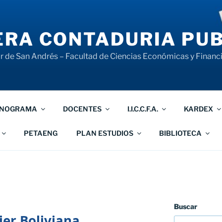
RA CONTADURIA PUB
 de San Andrés – Facultad de Ciencias Económicas y Financ
NOGRAMA
DOCENTES
I.I.C.C.F.A.
KARDEX
PETAENG
PLAN ESTUDIOS
BIBLIOTECA
Buscar
jer Boliviana