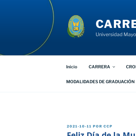
Saltar
al
contenido
CARRE
Universidad Mayor
Inicio
CARRERA
CRO
MODALIDADES DE GRADUACIÓN
PUBLICADO
2021-10-11
POR
CCP
EL
Feliz Día de la Mu