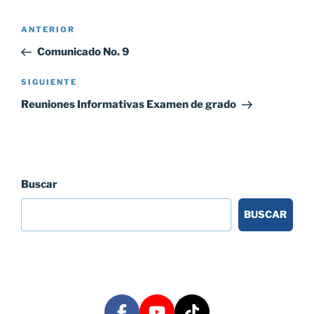
Navegación
Entrada
ANTERIOR
de
anterior:
Comunicado No. 9
entradas
Siguiente
SIGUIENTE
entrada
Reuniones Informativas Examen de grado
Buscar
BUSCAR