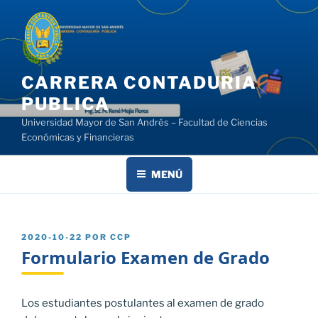
Saltar
al
contenido
CARRERA CONTADURIA
PUBLICA
Universidad Mayor de San Andrés – Facultad de Ciencias
Económicas y Financieras
MENÚ
PUBLICADO
2020-10-22
POR
CCP
EL
Formulario Examen de Grado
Los estudiantes postulantes al examen de grado