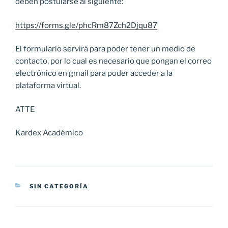
deben postularse al siguiente:
https://forms.gle/phcRm87Zch2Djqu87
El formulario servirá para poder tener un medio de
contacto, por lo cual es necesario que pongan el correo
electrónico en gmail para poder acceder a la
plataforma virtual.
ATTE
Kardex Académico
CATEGORÍAS
SIN CATEGORÍA