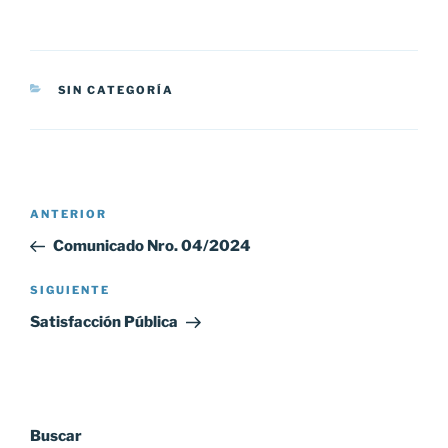
CATEGORÍAS
SIN CATEGORÍA
Navegación
Entrada
ANTERIOR
de
anterior:
Comunicado Nro. 04/2024
entradas
Siguiente
SIGUIENTE
entrada
Satisfacción Pública
Buscar