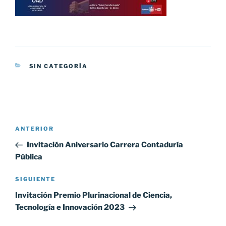
CATEGORÍAS
SIN CATEGORÍA
Navegación
Entrada
ANTERIOR
de
anterior:
Invitación Aniversario Carrera Contaduría
entradas
Pública
Siguiente
SIGUIENTE
entrada
Invitación Premio Plurinacional de Ciencia,
Tecnología e Innovación 2023