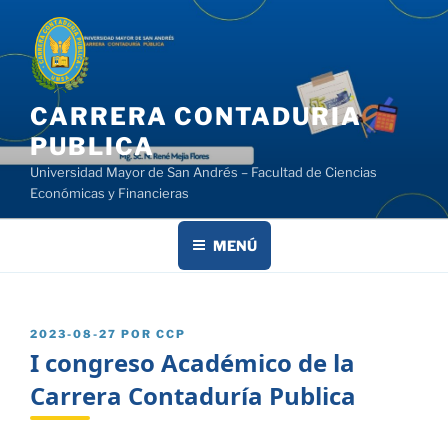
Saltar
al
contenido
CARRERA CONTADURIA
PUBLICA
Universidad Mayor de San Andrés – Facultad de Ciencias
Económicas y Financieras
MENÚ
PUBLICADO
2023-08-27
POR
CCP
EL
I congreso Académico de la
Carrera Contaduría Publica