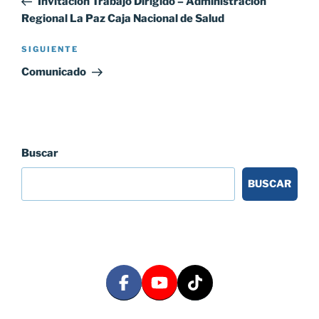
Invitacion Trabajo Dirigido – Administración
entradas
Regional La Paz Caja Nacional de Salud
Siguiente
SIGUIENTE
entrada
Comunicado
Buscar
BUSCAR