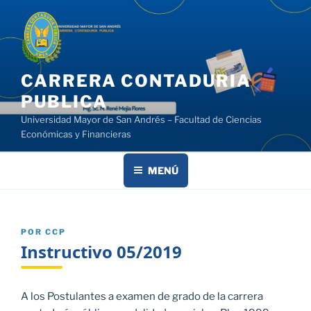
Saltar
al
contenido
CARRERA CONTADURIA
PUBLICA
Universidad Mayor de San Andrés – Facultad de Ciencias
Económicas y Financieras
MENÚ
PUBLICADO
POR
CCP
EL
Instructivo 05/2019
A los Postulantes a examen de grado de la carrera