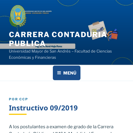
Saltar
al
contenido
CARRERA CONTADURIA
PUBLICA
Universidad Mayor de San Andrés – Facultad de Ciencias
Económicas y Financieras
MENÚ
PUBLICADO
POR
CCP
EL
Instructivo 09/2019
A los postulantes a examen de grado de la Carrera