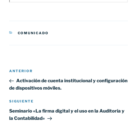
CATEGORÍAS
COMUNICADO
Navegación
Entrada
ANTERIOR
de
anterior:
Activación de cuenta institucional y configuración
entradas
de dispositivos móviles.
Siguiente
SIGUIENTE
entrada
Seminario «La firma digital y el uso en la Auditoría y
la Contabilidad»