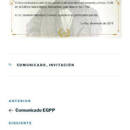
CATEGORÍAS
COMUNICADO
,
INVITACIÓN
Navegación
Entrada
ANTERIOR
de
anterior:
Comunicado EGPP
entradas
Siguiente
SIGUIENTE