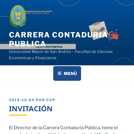
Saltar
al
contenido
CARRERA CONTADURIA
PUBLICA
Universidad Mayor de San Andrés – Facultad de Ciencias
Económicas y Financieras
MENÚ
PUBLICADO
2019-12-04
POR
CCP
EL
INVITACIÓN
El Director de la Carrera Contaduría Pública, tiene el