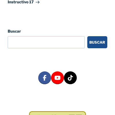
entrada
Instructivo 17
Buscar
BUSCAR