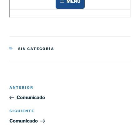
CATEGORÍAS
SIN CATEGORÍA
Navegación
Entrada
ANTERIOR
de
anterior:
Comunicado
entradas
Siguiente
SIGUIENTE
entrada
Comunicado