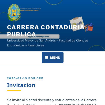
Saltar
al
contenido
CARRERA CONTADURIA
PUBLICA
Universidad Mayor de San Andrés – Facultad de Ciencias
Económicas y Financieras
MENÚ
PUBLICADO
2020-02-19
POR
CCP
EL
Invitacion
Se invita al plantel docente y estudiantes de la Carrera