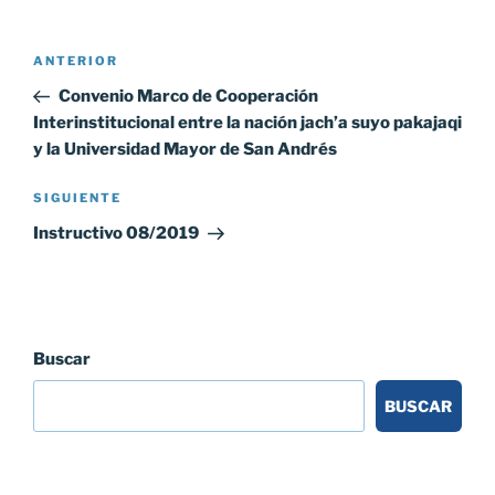
Navegación
Entrada
ANTERIOR
de
anterior:
Convenio Marco de Cooperación
entradas
Interinstitucional entre la nación jach’a suyo pakajaqi
y la Universidad Mayor de San Andrés
Siguiente
SIGUIENTE
entrada
Instructivo 08/2019
Buscar
BUSCAR