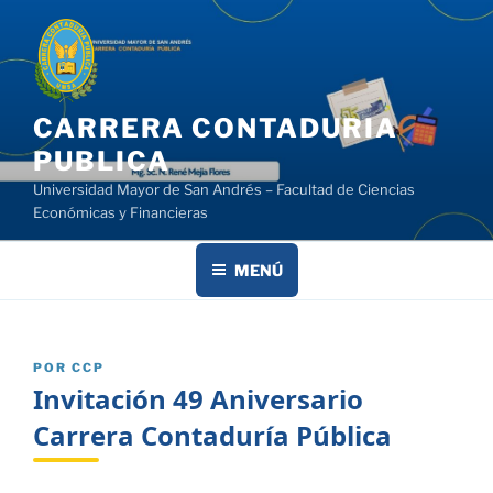
Saltar
al
contenido
CARRERA CONTADURIA
PUBLICA
Universidad Mayor de San Andrés – Facultad de Ciencias
Económicas y Financieras
MENÚ
PUBLICADO
POR
CCP
EL
Invitación 49 Aniversario
Carrera Contaduría Pública