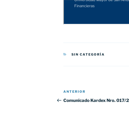
CATEGORÍAS
SIN CATEGORÍA
Navegación
Entrada
ANTERIOR
de
anterior:
Comunicado Kardex Nro. 017/
entradas