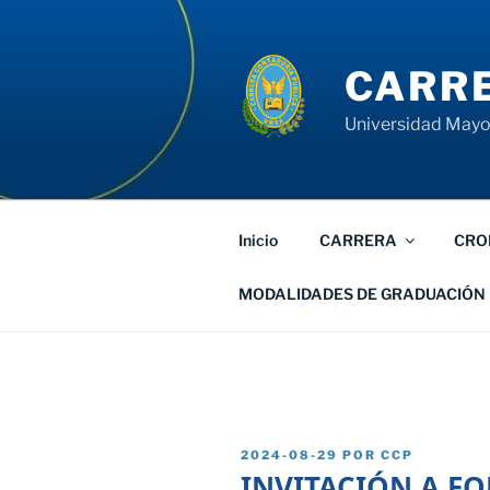
Saltar
al
contenido
CARRE
Universidad Mayor
Inicio
CARRERA
CRO
MODALIDADES DE GRADUACIÓN
PUBLICADO
2024-08-29
POR
CCP
EL
INVITACIÓN A FO