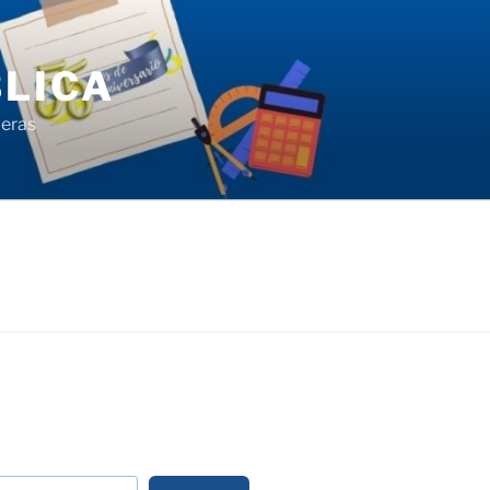
LICA
ieras