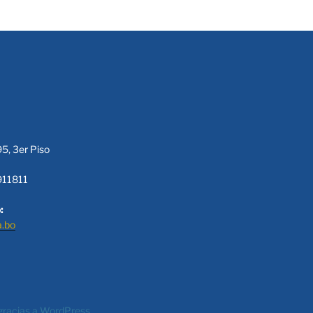
95, 3er Piso
911811
:
a.bo
gracias a WordPress