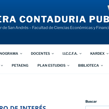
RA CONTADURIA PUB
 de San Andrés – Facultad de Ciencias Económicas y Financ
NOGRAMA
DOCENTES
I.I.C.C.F.A.
KARDEX
PETAENG
PLAN ESTUDIOS
BIBLIOTECA
Buscar
RO DE INTERÉS