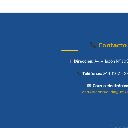
Contacto
Dirección:
Av. Villazón N° 19
Teléfonos:
2440162 – 2
Correo electrónico
carreracontaduria@ums
Funciona 