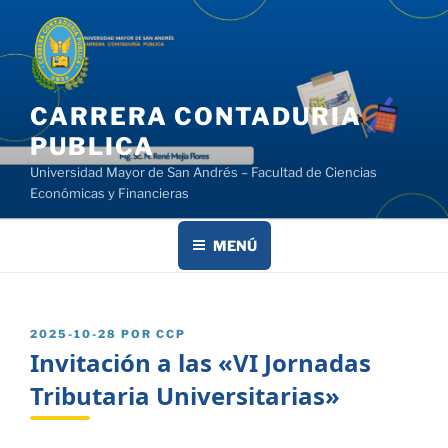
Saltar
al
contenido
CARRERA CONTADURIA
PUBLICA
Universidad Mayor de San Andrés – Facultad de Ciencias
Económicas y Financieras
MENÚ
PUBLICADO
2025-10-28
POR
CCP
EL
Invitación a las «VI Jornadas
Tributaria Universitarias»