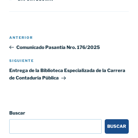
Navegación
Entrada
ANTERIOR
de
anterior:
Comunicado Pasantía Nro. 176/2025
entradas
Siguiente
SIGUIENTE
entrada
Entrega de la Biblioteca Especializada de la Carrera
de Contaduría Pública
Buscar
BUSCAR