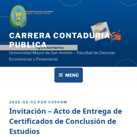
Saltar
al
contenido
CARRERA CONTADURIA
PUBLICA
Universidad Mayor de San Andrés – Facultad de Ciencias
Económicas y Financieras
MENÚ
PUBLICADO
2025-04-02
POR
CCPADM
EL
Invitación – Acto de Entrega de
Certificados de Conclusión de
Estudios