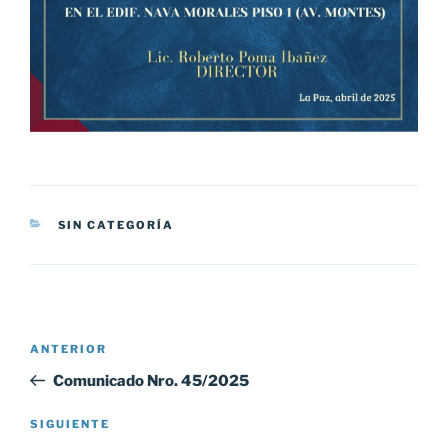
CATEGORÍAS
SIN CATEGORÍA
Navegación
Entrada
ANTERIOR
de
anterior:
Comunicado Nro. 45/2025
entradas
Siguiente
SIGUIENTE