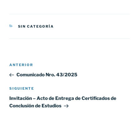
CATEGORÍAS
SIN CATEGORÍA
Navegación
Entrada
ANTERIOR
de
anterior:
Comunicado Nro. 43/2025
entradas
Siguiente
SIGUIENTE
entrada
Invitación – Acto de Entrega de Certificados de
Conclusión de Estudios