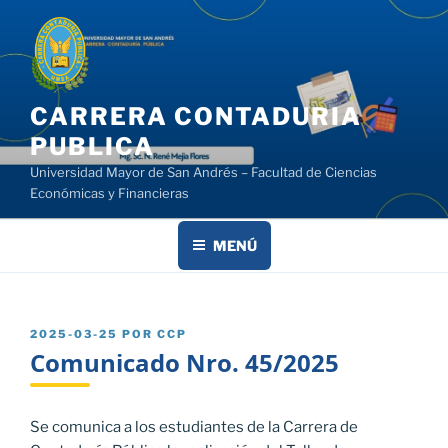
Saltar
al
contenido
CARRERA CONTADURIA
PUBLICA
Universidad Mayor de San Andrés – Facultad de Ciencias
Económicas y Financieras
MENÚ
PUBLICADO
2025-03-25
POR
CCP
EL
Comunicado Nro. 45/2025
Se comunica a los estudiantes de la Carrera de