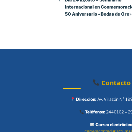
Día 24 agosto – Seminario
Internacional en Conmemoració
entradas
50 Aniversario «Bodas de Oro»
Contacto
Dirección:
Av. Villazón N° 19
Teléfonos:
2440162 – 2
Correo electrónico
carreracontaduria@ums