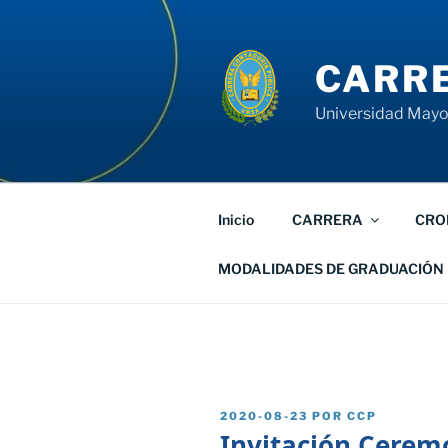
Saltar
al
contenido
CARRE
Universidad Mayor
Inicio
CARRERA
CRO
MODALIDADES DE GRADUACIÓN
PUBLICADO
2020-08-23
POR
CCP
EL
Invitación Cerem