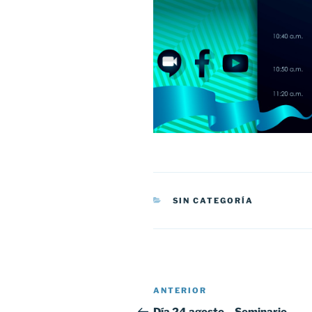
CATEGORÍAS
SIN CATEGORÍA
Navegación
Entrada
ANTERIOR
de
anterior: