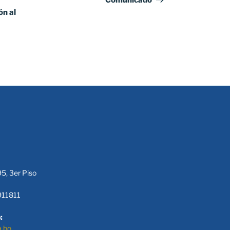
Comunicado
n al
95, 3er Piso
911811
:
a.bo