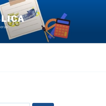
LICA
ieras