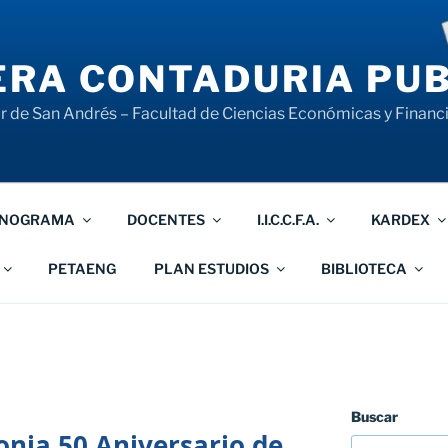
RA CONTADURIA PUB
 de San Andrés – Facultad de Ciencias Económicas y Financ
NOGRAMA
DOCENTES
I.I.C.C.F.A.
KARDEX
PETAENG
PLAN ESTUDIOS
BIBLIOTECA
Buscar
onia 50 Aniversario de