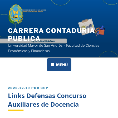
Saltar
al
contenido
CARRERA CONTADURIA
PUBLICA
Universidad Mayor de San Andrés – Facultad de Ciencias
Económicas y Financieras
MENÚ
PUBLICADO
2025-12-19
POR
CCP
EL
Links Defensas Concurso
Auxiliares de Docencia