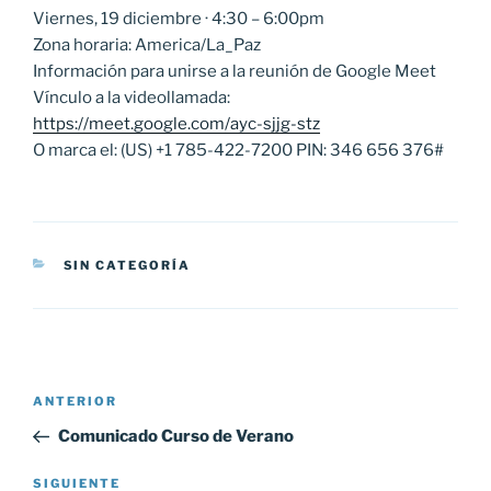
Viernes, 19 diciembre · 4:30 – 6:00pm
Zona horaria: America/La_Paz
Información para unirse a la reunión de Google Meet
Vínculo a la videollamada:
https://meet.google.com/ayc-sjjg-stz
O marca el: ‪(US) +1 785-422-7200‬ PIN: ‪346 656 376‬#
CATEGORÍAS
SIN CATEGORÍA
Navegación
Entrada
ANTERIOR
de
anterior:
Comunicado Curso de Verano
entradas
Siguiente
SIGUIENTE