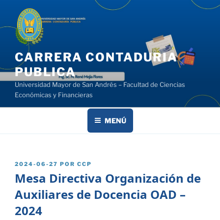
Saltar
al
contenido
CARRERA CONTADURIA
PUBLICA
Universidad Mayor de San Andrés – Facultad de Ciencias
Económicas y Financieras
MENÚ
PUBLICADO
2024-06-27
POR
CCP
EL
Mesa Directiva Organización de
Auxiliares de Docencia OAD –
2024