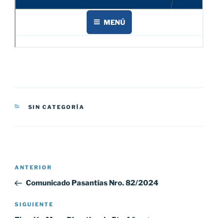
CATEGORÍAS
SIN CATEGORÍA
Navegación
Entrada
ANTERIOR
de
anterior:
Comunicado Pasantías Nro. 82/2024
entradas
Siguiente
SIGUIENTE
entrada