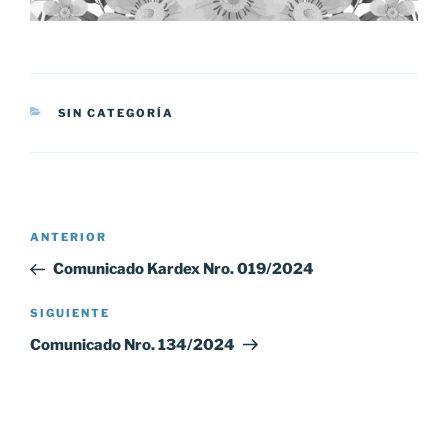
CATEGORÍAS
SIN CATEGORÍA
Navegación
Entrada
ANTERIOR
de
anterior:
Comunicado Kardex Nro. 019/2024
entradas
Siguiente
SIGUIENTE
entrada
Comunicado Nro. 134/2024