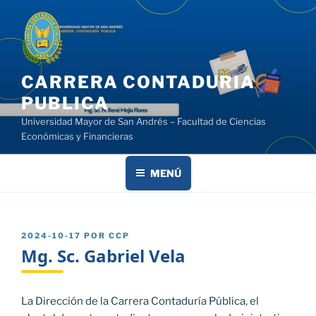
Saltar
al
contenido
CARRERA CONTADURIA
PUBLICA
Universidad Mayor de San Andrés – Facultad de Ciencias
Económicas y Financieras
MENÚ
PUBLICADO
2024-10-17
POR
CCP
EL
Mg. Sc. Gabriel Vela
La Dirección de la Carrera Contaduría Pública, el