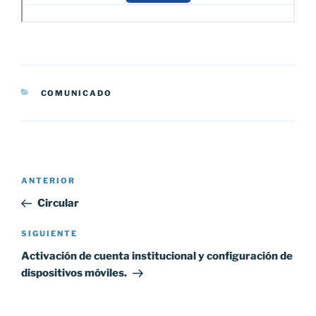
CATEGORÍAS
COMUNICADO
Navegación
Entrada
ANTERIOR
de
anterior:
Circular
entradas
Siguiente
SIGUIENTE
entrada
Activación de cuenta institucional y configuración de
dispositivos móviles.