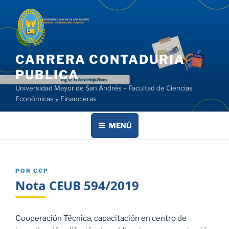
Saltar
al
contenido
CARRERA CONTADURIA
PUBLICA
Universidad Mayor de San Andrés – Facultad de Ciencias
Económicas y Financieras
MENÚ
PUBLICADO
POR
CCP
EL
Nota CEUB 594/2019
Cooperación Técnica, capacitación en centro de