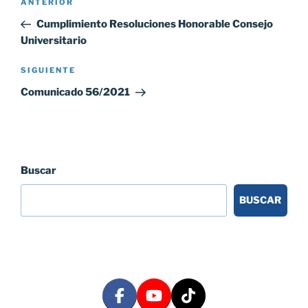
Entrada
ANTERIOR
de
anterior:
Cumplimiento Resoluciones Honorable Consejo
entradas
Universitario
Siguiente
SIGUIENTE
entrada
Comunicado 56/2021
Buscar
BUSCAR