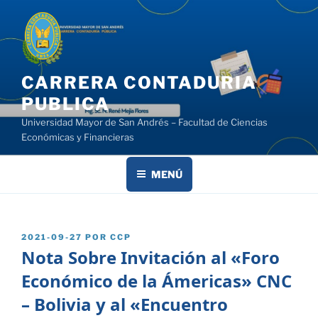
Saltar
al
contenido
CARRERA CONTADURIA
PUBLICA
Universidad Mayor de San Andrés – Facultad de Ciencias
Económicas y Financieras
MENÚ
PUBLICADO
2021-09-27
POR
CCP
EL
Nota Sobre Invitación al «Foro
Económico de la Ámericas» CNC
– Bolivia y al «Encuentro