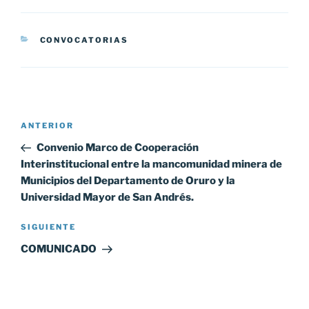
CATEGORÍAS
CONVOCATORIAS
Navegación
Entrada
ANTERIOR
de
anterior:
Convenio Marco de Cooperación
entradas
Interinstitucional entre la mancomunidad minera de
Municipios del Departamento de Oruro y la
Universidad Mayor de San Andrés.
Siguiente
SIGUIENTE
entrada
COMUNICADO