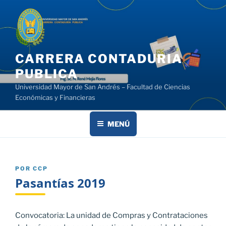
Saltar
al
contenido
CARRERA CONTADURIA
PUBLICA
Universidad Mayor de San Andrés – Facultad de Ciencias
Económicas y Financieras
MENÚ
PUBLICADO
POR
CCP
EL
Pasantías 2019
Convocatoria: La unidad de Compras y Contrataciones