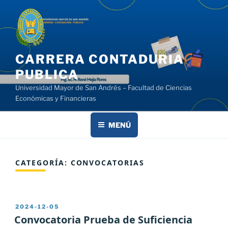
Saltar
al
contenido
CARRERA CONTADURIA
PUBLICA
Universidad Mayor de San Andrés – Facultad de Ciencias
Económicas y Financieras
MENÚ
CATEGORÍA:
CONVOCATORIAS
PUBLICADO
2024-12-05
EL
Convocatoria Prueba de Suficiencia