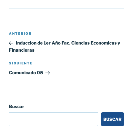
Navegación
Entrada
ANTERIOR
de
anterior:
Induccion de 1er Año Fac. Ciencias Economicas y
entradas
Financieras
Siguiente
SIGUIENTE
entrada
Comunicado 05
Buscar
BUSCAR