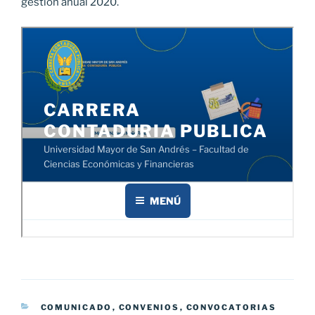
gestión anual 2020.
CATEGORÍAS
COMUNICADO
,
CONVENIOS
,
CONVOCATORIAS