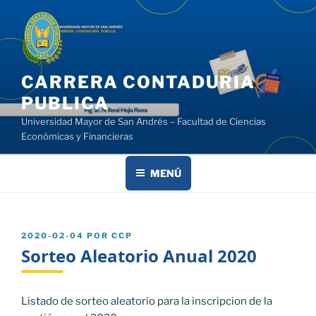
Saltar
al
contenido
CARRERA CONTADURIA
PUBLICA
Universidad Mayor de San Andrés – Facultad de Ciencias
Económicas y Financieras
MENÚ
PUBLICADO
2020-02-04
POR
CCP
EL
Sorteo Aleatorio Anual 2020
Listado de sorteo aleatorio para la inscripcion de la