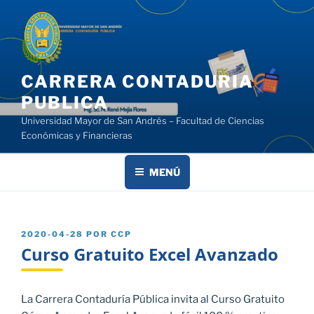
Saltar
al
contenido
CARRERA CONTADURIA
PUBLICA
Universidad Mayor de San Andrés – Facultad de Ciencias
Económicas y Financieras
MENÚ
PUBLICADO
2020-04-28
POR
CCP
EL
Curso Gratuito Excel Avanzado
La Carrera Contaduría Pública invita al Curso Gratuito