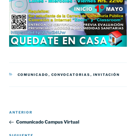
CATEGORÍAS
COMUNICADO
,
CONVOCATORIAS
,
INVITACIÓN
Navegación
Entrada
ANTERIOR
de
anterior:
Comunicado Campus Virtual
entradas
Siguiente
SIGUIENTE