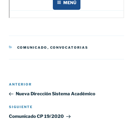
CATEGORÍAS
COMUNICADO
,
CONVOCATORIAS
Navegación
Entrada
ANTERIOR
de
anterior:
Nueva Dirección Sistema Académico
entradas
Siguiente
SIGUIENTE
entrada
Comunicado CP 19/2020