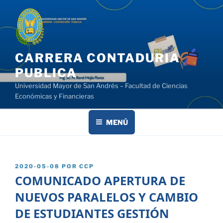
Saltar
al
contenido
CARRERA CONTADURIA
PUBLICA
Universidad Mayor de San Andrés – Facultad de Ciencias
Económicas y Financieras
MENÚ
PUBLICADO
2020-05-08
POR
CCP
EL
COMUNICADO APERTURA DE
NUEVOS PARALELOS Y CAMBIO
DE ESTUDIANTES GESTIÓN