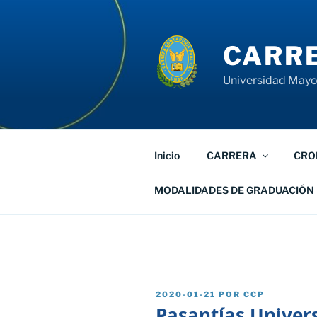
Saltar
al
contenido
CARRE
Universidad Mayor
Inicio
CARRERA
CRO
MODALIDADES DE GRADUACIÓN
PUBLICADO
2020-01-21
POR
CCP
EL
Pasantías Univers