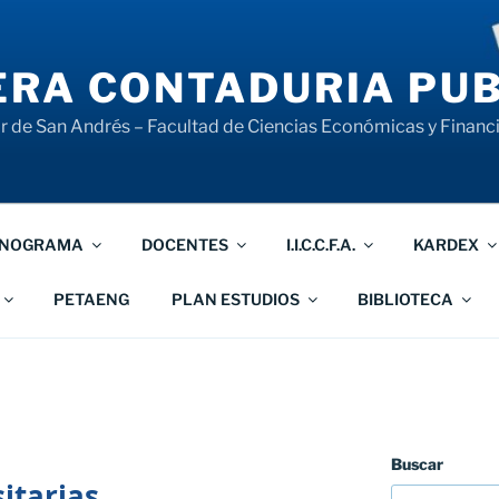
RA CONTADURIA PUB
 de San Andrés – Facultad de Ciencias Económicas y Financ
NOGRAMA
DOCENTES
I.I.C.C.F.A.
KARDEX
PETAENG
PLAN ESTUDIOS
BIBLIOTECA
Buscar
itarias