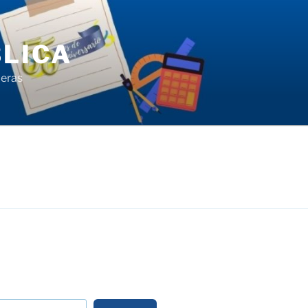
LICA
ieras