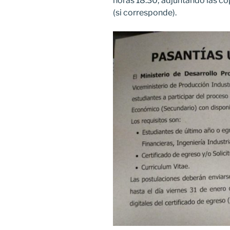
horas 18:30; adjuntando las cop
(si corresponde).