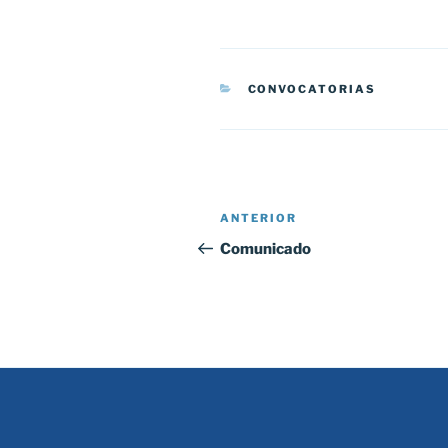
CATEGORÍAS
CONVOCATORIAS
Navegación
Entrada
ANTERIOR
de
anterior:
Comunicado
entradas